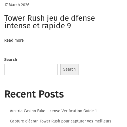
y
17 March 2026
i
Tower Rush jeu de dfense
n
intense et rapide 9
g
G
Read more
r
o
u
Search
p
Search
W
i
Recent Posts
t
h
i
Austria Casino Fake License Verification Guide 1
n
Capture d’écran Tower Rush pour capturer vos meilleurs
A