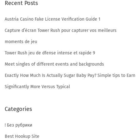
Recent Posts
d
Austria Casino Fake License Verification Guide 1
i
Capture d’écran Tower Rush pour capturer vos meilleurs
moments de jeu
n
Tower Rush jeu de dfense intense et rapide 9
Meet singles of different events and backgrounds
g
Exactly How Much Is Actually Sugar Baby Pay? Simple tips to Earn
Significantly More Versus Typical
S
Categories
n
! Без рубрики
Best Hookup Site