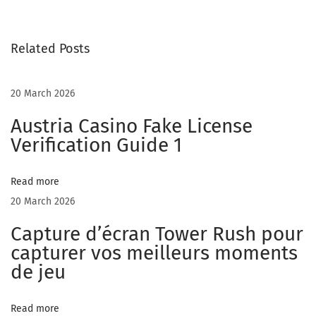
Z
O
Related Posts
C
A
S
20 March 2026
I
Austria Casino Fake License
N
Verification Guide 1
O
–
Read more
G
20 March 2026
a
m
Capture d’écran Tower Rush pour
e
capturer vos meilleurs moments
p
de jeu
l
a
Read more