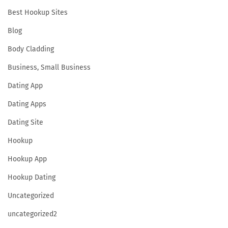
i
Best Hookup Sites
Blog
f
Body Cladding
Business, Small Business
f
Dating App
Dating Apps
f
Dating Site
Hookup
r
Hookup App
Hookup Dating
Uncategorized
uncategorized2