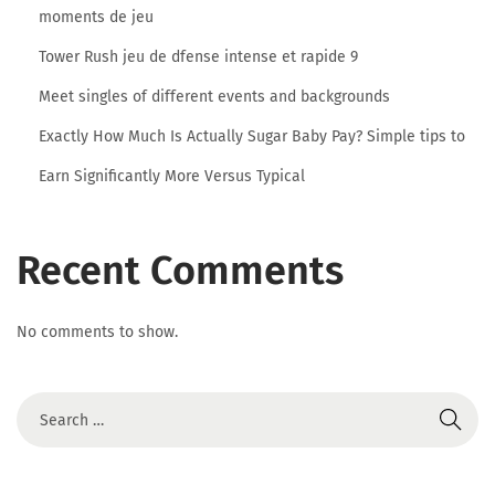
u
moments de jeu
s
Tower Rush jeu de dfense intense et rapide 9
t
Meet singles of different events and backgrounds
r
Exactly How Much Is Actually Sugar Baby Pay? Simple tips to
a
l
Earn Significantly More Versus Typical
i
a
Recent Comments
F
No comments to show.
i
n